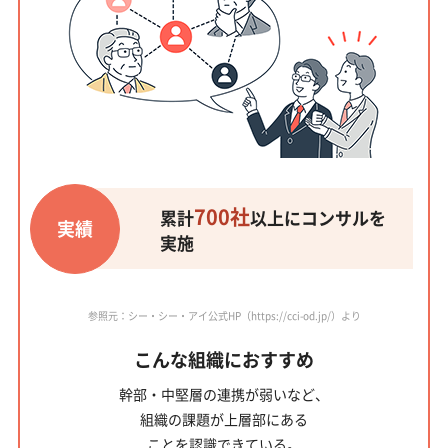
700社
累計
以上にコンサルを
実績
実施
参照元：シー・シー・アイ公式HP（https://cci-od.jp/）より
こんな組織におすすめ
幹部・中堅層の連携が弱い
など、
組織の課題が上層部にある
ことを認識できている。