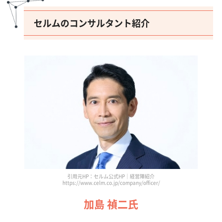
セルムのコンサルタント紹介
引用元HP：セルム公式HP｜経営陣紹介
https://www.celm.co.jp/company/officer/
加島 禎二氏