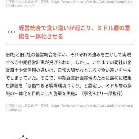
引用元：セルム公式HP｜事例8（https://www.celm.co.jp/service/casestudy/complete-s
kill-of-sales-team/）
経営統合で食い違いが起こり、ミドル層の意
識を一体化させる
旧I社と旧J社の経営統合を伴い、それぞれの強みを生かして実現
すべき中期経営計画が掲げられた。しかし、これまでの両社の企
業風土や価値観の違いは、日常の細かなところで食い違いを生ん
でしまっていた。そこで、中期経営計画実現のために最初に取組
む課題を「協働できる職場環境づくり」と設定し、ミドル層の意
識の一体化を目的にした施策を実施。（事例9より一部抜粋）
引用元：セルム公式HP｜事例9（https://www.celm.co.jp/service/casestudy/ma-vision-p
hilodophy/）