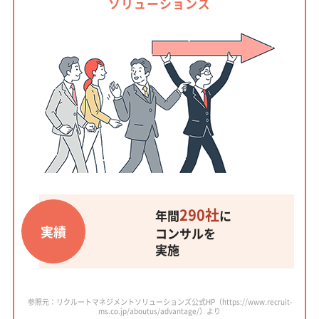
ソリューションズ
290社
年間
に
実績
コンサルを
実施
参照元：リクルートマネジメントソリューションズ公式HP（https://www.recruit-
ms.co.jp/aboutus/advantage/）より