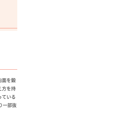
内面を鍛
え方を持
っている
り一部抜