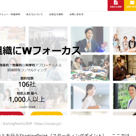
tartingPoint公式HP（https://starpo.jp/）
行うStartingPoint（スターティングポイント）。ここでは、