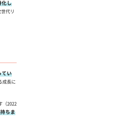
特化し
次世代リ
ってい
る成長に
（2022
を持ちま