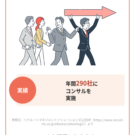
290社
年間
に
実績
コンサルを
実施
参照元：リクルートマネジメントソリューションズ公式HP（https://www.recruit-
ms.co.jp/aboutus/advantage/）より