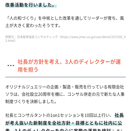
改善活動を行いました。
「人の和づくり」を中核とした改革を通してリーダーが育ち、風
土が大きく変わったそうです。
参照元：日本能率協会コンサルティング（https://www.jmac.co.jp/case/detail/201508_0
3.html）
社長が方針を考え、3人のディレクターが運
用を担う
オリジナルジュエリーの企画・製造・販売を行っている有限会社
ソラは、会社設立20周年を機に、コンサル併走の元で新たな人事
制度づくりを決断しました。
社長
社長とコンサルタントの1on1セッションを10回以上行い、
が考え抜いた新制度を全社方針・目標とともに社内に公
表。3人のディレクターを中心に実際の運用を検討
しまし