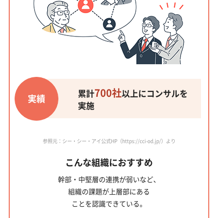
700社
累計
以上にコンサルを
実績
実施
参照元：シー・シー・アイ公式HP（https://cci-od.jp/）より
こんな組織におすすめ
幹部・中堅層の連携が弱い
など、
組織の課題が上層部にある
ことを認識できている。