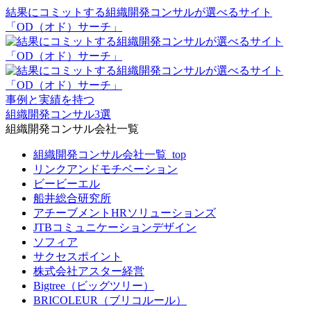
結果にコミットする組織開発コンサルが選べるサイト
「OD（オド）サーチ」
事例と実績を持つ
組織開発コンサル3選
組織開発コンサル会社一覧
組織開発コンサル会社一覧_top
リンクアンドモチベーション
ビービーエル
船井総合研究所
アチーブメントHRソリューションズ
JTBコミュニケーションデザイン
ソフィア
サクセスポイント
株式会社アスター経営
Bigtree（ビッグツリー）
BRICOLEUR（ブリコルール）