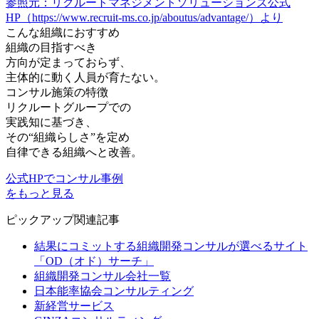
参照元：リクルートマネジメントソリューションズ公式
HP（https://www.recruit-ms.co.jp/aboutus/advantage/）より
こんな組織におすすめ
組織の目指すべき
方向が定まっておらず、
主体的に動く人員
が育たない。
コンサル施策の特徴
リクルートグループでの
実践知に基づき、
その“組織らしさ”を定め
自律できる組織へと改善。
公式HPでコンサル事例
をもっと見る
ピックアップ関連記事
結果にコミットする組織開発コンサルが選べるサイト
「OD（オド）サーチ」
組織開発コンサル会社一覧
日本能率協会コンサルティング
新経営サービス