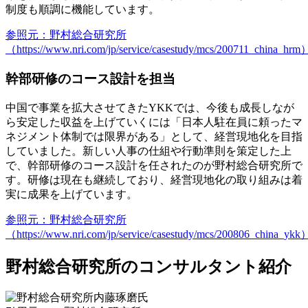
制度も順調に機能しています。
参照元：野村総合研究所
（https://www.nri.com/jp/service/casestudy/mcs/200711_china_hrm
幹部研修のコース設計を担当
中国で事業を拡大させてきたYKKでは、今後も成長しなが
ら安定した収益を上げていくには「日本人駐在員に頼ったマ
ネジメント体制では限界がある」として、経営現地化を目指
していました。新しい人事の仕組や行動準則を策定した上
で、幹部研修のコース設計を任されたのが野村総合研究所で
す。研修は現在も継続しており、経営現地化の取り組みは着
実に成果を上げています。
参照元：野村総合研究所
（https://www.nri.com/jp/service/casestudy/mcs/200806_china_ykk
野村総合研究所のコンサルタント紹介