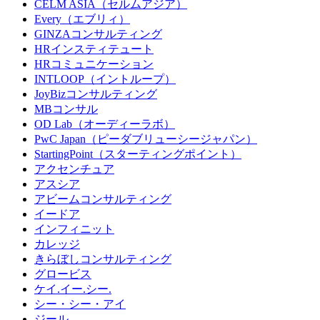
CELM ASIA（セルムアジア）
Every（エブリィ）
GINZAコンサルティング
HRインスティテュート
HRコミュニケーション
INTLOOP（イントループ）
JoyBizコンサルティング
MBコンサル
OD Lab（オーディーラボ）
PwC Japan（ピーダブリューシージャパン）
StartingPoint（スターティングポイント）
アクセンチュア
アスシア
アビームコンサルティング
イードア
インフィニット
カレッジ
きらぼしコンサルティング
グロービス
ケイ.イー.シー.
シー・シー・アイ
ジール