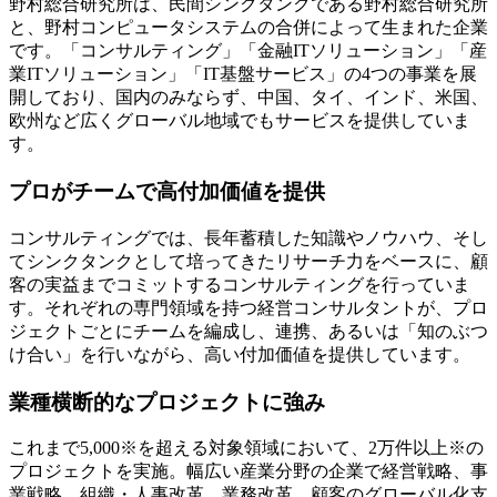
野村総合研究所は、民間シンクタンクである野村総合研究所
と、野村コンピュータシステムの合併によって生まれた企業
です。
「コンサルティング」「金融ITソリューション」「産
業ITソリューション」「IT基盤サービス」の4つの事業を展
開
しており、国内のみならず、中国、タイ、インド、米国、
欧州など広くグローバル地域でもサービスを提供していま
す。
プロがチームで高付加価値を提供
コンサルティングでは、長年蓄積した知識やノウハウ、そし
てシンクタンクとして培ってきたリサーチ力をベースに、顧
客の実益までコミットするコンサルティングを行っていま
す。
それぞれの専門領域を持つ経営コンサルタントが、プロ
ジェクトごとにチームを編成し、連携、あるいは「知のぶつ
け合い」を行いながら、高い付加価値を提供
しています。
業種横断的なプロジェクトに強み
これまで5,000※を超える対象領域において、2万件以上※の
プロジェクトを実施。幅広い産業分野の企業で経営戦略、事
業戦略、組織・人事改革、業務改革、顧客のグローバル化支