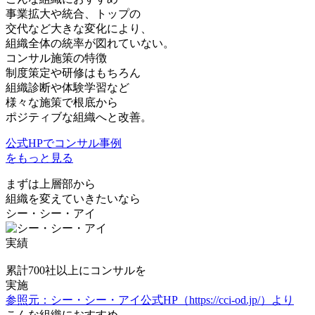
事業拡大や統合、トップの
交代など大きな変化により、
組織全体の統率が図れていない。
コンサル施策の特徴
制度策定や研修はもちろん
組織診断や体験学習など
様々な施策で根底から
ポジティブな組織へと改善。
公式HPでコンサル事例
をもっと見る
まずは上層部から
組織を変えていきたいなら
シー・シー・アイ
実績
累計
700社
以上にコンサルを
実施
参照元：シー・シー・アイ公式HP（https://cci-od.jp/）より
こんな組織におすすめ