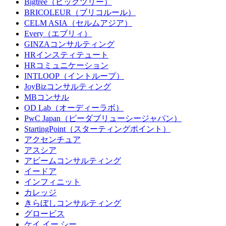
Bigtree（ビッグツリー）
BRICOLEUR（ブリコルール）
CELM ASIA（セルムアジア）
Every（エブリィ）
GINZAコンサルティング
HRインスティテュート
HRコミュニケーション
INTLOOP（イントループ）
JoyBizコンサルティング
MBコンサル
OD Lab（オーディーラボ）
PwC Japan（ピーダブリューシージャパン）
StartingPoint（スターティングポイント）
アクセンチュア
アスシア
アビームコンサルティング
イードア
インフィニット
カレッジ
きらぼしコンサルティング
グロービス
ケイ.イー.シー.