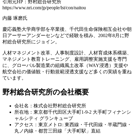
引用元HP：野村総合研究所
https://www.nri.com/jp/people/lst/con/naitou
内藤 琢磨氏
慶応義塾大学商学部を卒業後、千代田生命保険相互会社や朝
日アーサーアンダーセンなどで経験を積み、2002年8月に野
村総合研究所にジョイン。
人材マネジメント改革、人事制度設計、人材育成体系構築、
マネジメント教育トレーニング、雇用調整実施支援を専門
に、グローバル製造業の組織風土改革（WAY浸透）支援や
航空会社の価値観・行動規範浸透支援など多くの実績を重ね
ています。
野村総合研究所の会社概要
会社名：株式会社野村総合研究所
所在地：東京都千代田区大手町1-9-2 大手町フィナンシ
ャルシティ グランキューブ
アクセス：東京メトロ: 東西線・千代田線・半蔵門線・
丸ノ内線・都営三田線「大手町駅」直結