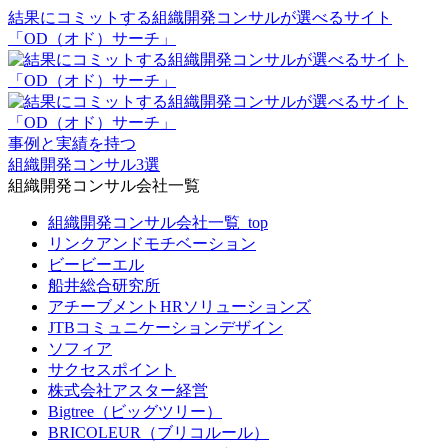
結果にコミットする組織開発コンサルが選べるサイト
「OD（オド）サーチ」
事例と実績を持つ
組織開発コンサル3選
組織開発コンサル会社一覧
組織開発コンサル会社一覧_top
リンクアンドモチベーション
ビービーエル
船井総合研究所
アチーブメントHRソリューションズ
JTBコミュニケーションデザイン
ソフィア
サクセスポイント
株式会社アスター経営
Bigtree（ビッグツリー）
BRICOLEUR（ブリコルール）