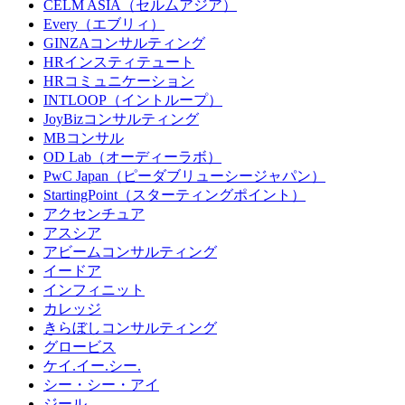
CELM ASIA（セルムアジア）
Every（エブリィ）
GINZAコンサルティング
HRインスティテュート
HRコミュニケーション
INTLOOP（イントループ）
JoyBizコンサルティング
MBコンサル
OD Lab（オーディーラボ）
PwC Japan（ピーダブリューシージャパン）
StartingPoint（スターティングポイント）
アクセンチュア
アスシア
アビームコンサルティング
イードア
インフィニット
カレッジ
きらぼしコンサルティング
グロービス
ケイ.イー.シー.
シー・シー・アイ
ジール