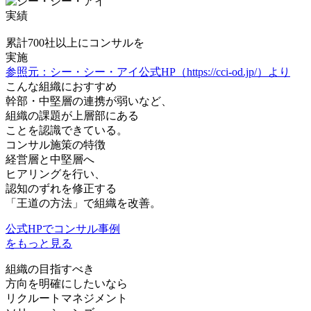
実績
累計
700社
以上にコンサルを
実施
参照元：シー・シー・アイ公式HP（https://cci-od.jp/）より
こんな組織におすすめ
幹部・中堅層の連携が弱い
など、
組織の課題が上層部にある
ことを認識できている。
コンサル施策の特徴
経営層と中堅層へ
ヒアリングを行い、
認知のずれを修正する
「王道の方法」で組織を改善。
公式HPでコンサル事例
をもっと見る
組織の目指すべき
方向を明確にしたい
なら
リクルートマネジメント