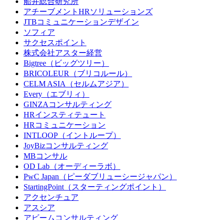
船井総合研究所
アチーブメントHRソリューションズ
JTBコミュニケーションデザイン
ソフィア
サクセスポイント
株式会社アスター経営
Bigtree（ビッグツリー）
BRICOLEUR（ブリコルール）
CELM ASIA（セルムアジア）
Every（エブリィ）
GINZAコンサルティング
HRインスティテュート
HRコミュニケーション
INTLOOP（イントループ）
JoyBizコンサルティング
MBコンサル
OD Lab（オーディーラボ）
PwC Japan（ピーダブリューシージャパン）
StartingPoint（スターティングポイント）
アクセンチュア
アスシア
アビームコンサルティング