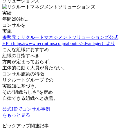
ソリューションズ
実績
年間
290社
に
コンサルを
実施
参照元：リクルートマネジメントソリューションズ公式
HP（https://www.recruit-ms.co.jp/aboutus/advantage/）より
こんな組織におすすめ
組織の目指すべき
方向が定まっておらず、
主体的に動く人員
が育たない。
コンサル施策の特徴
リクルートグループでの
実践知に基づき、
その“組織らしさ”を定め
自律できる組織へと改善。
公式HPでコンサル事例
をもっと見る
ピックアップ関連記事