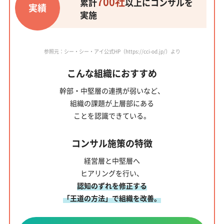
700社
累計
以上にコンサルを
実績
実施
参照元：シー・シー・アイ公式HP（https://cci-od.jp/）より
こんな組織におすすめ
幹部・中堅層の連携が弱い
など、
組織の課題が上層部にある
ことを認識できている。
コンサル施策の特徴
経営層と中堅層へ
ヒアリングを行い、
認知のずれを修正する
「王道の方法」で組織を改善。