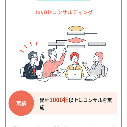
JoyBizコンサルティング
1000社
累計
以上にコンサルを実
実績
施