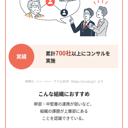
700社
累計
以上にコンサルを
実績
実施
参照元：シー・シー・アイ公式HP（https://cci-od.jp/）より
こんな組織におすすめ
幹部・中堅層の連携が弱い
など、
組織の課題が上層部にある
ことを認識できている。