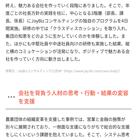
終え、魅力ある会社を作っていく段階にありました。そこで、年
度ごとの社長方針の実践を柱に、中心となる3階層（部長、課
長、係長）にJoyBizコンサルティングの独自のプログラムを4日
間実施。研修の中では「クラスディスカッション」を取り入れ、
集団の知恵をどのように生かしていくのかを体験しました。ま
た、ほかにも中堅社員や中途社員向けの研修も実施した結果、縦
と横のコミュケーションが活発になり、ポジティブで魅力ある会
社を作っていく方向に動き出しました。
参照元：JoyBizコンサルティング公式HP（
https://www.joy-biz.com/case-study/
）
会社を背負う人材の思考・行動・結果の変容
を支援
農業団体の組織変革を支援した事例では、営業と金融の施策が
別々に展開されており、一側面な支援になりがちで総合的な支援
をしにくいという課題を抱えていました。そこで、システム思考