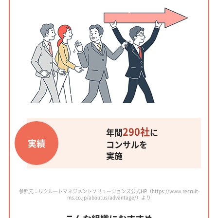
290社
年間
に
実績
コンサルを
実施
参照元：リクルートマネジメントソリューションズ公式HP（https://www.recruit-
ms.co.jp/aboutus/advantage/）より