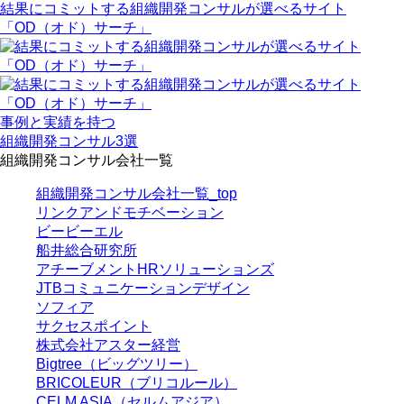
結果にコミットする組織開発コンサルが選べるサイト
「OD（オド）サーチ」
事例と実績を持つ
組織開発コンサル3選
組織開発コンサル会社一覧
組織開発コンサル会社一覧_top
リンクアンドモチベーション
ビービーエル
船井総合研究所
アチーブメントHRソリューションズ
JTBコミュニケーションデザイン
ソフィア
サクセスポイント
株式会社アスター経営
Bigtree（ビッグツリー）
BRICOLEUR（ブリコルール）
CELM ASIA（セルムアジア）