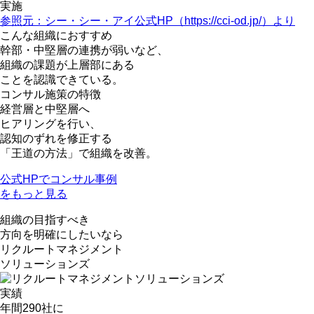
実施
参照元：シー・シー・アイ公式HP（https://cci-od.jp/）より
こんな組織におすすめ
幹部・中堅層の連携が弱い
など、
組織の課題が上層部にある
ことを認識できている。
コンサル施策の特徴
経営層と中堅層へ
ヒアリングを行い、
認知のずれを修正する
「王道の方法」で組織を改善。
公式HPでコンサル事例
をもっと見る
組織の目指すべき
方向を明確にしたい
なら
リクルートマネジメント
ソリューションズ
実績
年間
290社
に