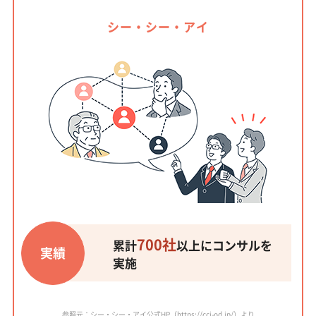
シー・シー・アイ
700社
累計
以上にコンサルを
実績
実施
参照元：シー・シー・アイ公式HP（https://cci-od.jp/）より